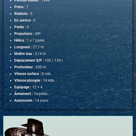
Période études :
1984
Prévu :
?
Réalisés :
0
En service :
0
Perdu :
0
Propulsion :
AIP
Hélice :
1 x 7 pales
Longueur :
27,1 m
Maître-bau :
3,14 m
Déplacement S/P :
100 / 136 t
Profondeur :
200 m
Vitesse surface :
8 nds
Vitesse plongée :
14 nds
Equipage :
12 + 4
Armement :
Torpilles
Autonomie :
14 jours