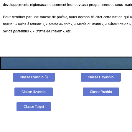
développements régionaux, notamment les nouveaux programmes de sous-marins à 
Pour terminer par une touche de poésie, nous devons féliciter cette nation qu
marin : «
Bains à remous
», «
Marée du soir
», «
Marée du matin
», «
Gâteau de
riz
»,
Sel de printemps
», «
Brume de chaleur
», etc.
Classe Oyashio (I)
Classe Hayashio
Classe Uzushio
Classe Yushio
Classe Taigei