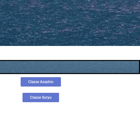
Classe Asashio
Classe Soryu