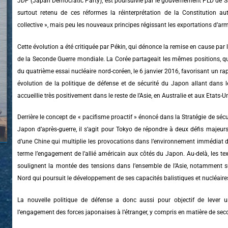
JDP (Japan Democratic Party), est poursuivie par le gouvernement PLD de Sh
surtout retenu de ces réformes la réinterprétation de la Constitution a
collective », mais peu les nouveaux principes régissant les exportations d’a
Cette évolution a été critiquée par Pékin, qui dénonce la remise en cause par 
de la Seconde Guerre mondiale. La Corée partageait les mêmes positions, qui
du quatrième essai nucléaire nord-coréen, le 6 janvier 2016, favorisant un r
évolution de la politique de défense et de sécurité du Japon allant dans
accueillie très positivement dans le reste de l’Asie, en Australie et aux Etats-Un
Derrière le concept de « pacifisme proactif » énoncé dans la Stratégie de sécur
Japon d’après-guerre, il s’agit pour Tokyo de répondre à deux défis majeur
d’une Chine qui multiplie les provocations dans l’environnement immédiat de 
terme l’engagement de l’allié américain aux côtés du Japon. Au-delà, les t
soulignent la montée des tensions dans l’ensemble de l’Asie, notamment s
Nord qui poursuit le développement de ses capacités balistiques et nucléaire
La nouvelle politique de défense a donc aussi pour objectif de lever u
l’engagement des forces japonaises à l’étranger, y compris en matière de sec