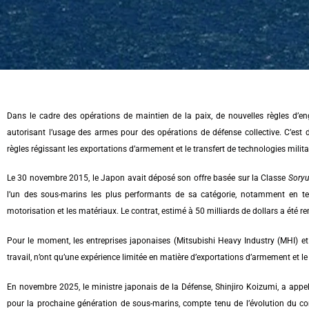
Dans le cadre des opérations de maintien de la paix, de nouvelles règles d’en
autorisant l’usage des armes pour des opérations de défense collective. C’est da
règles régissant les exportations d’armement et le transfert de technologies milita
Le 30 novembre 2015, le Japon avait déposé son offre basée sur la Classe
Soryu
l’un des sous-marins les plus performants de sa catégorie, notamment en ter
motorisation et les matériaux. Le contrat, estimé à 50 milliards de dollars a été
Pour le moment, les entreprises japonaises (Mitsubishi Heavy Industry (MHI) et
travail, n’ont qu’une expérience limitée en matière d’exportations d’armement et l
En novembre 2025, l
e ministre japonais de la Défense, Shinjiro Koizumi, a appe
pour la prochaine génération de sous-marins, compte tenu de l’évolution du con