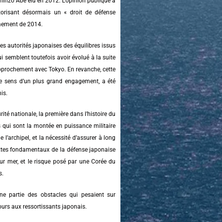
inzo Abe élu en 2012. L’opinion publique a
utorisant désormais un « droit de défense
rmement de 2014.
les autorités japonaises des équilibres issus
 semblent toutefois avoir évolué à la suite
approchement avec Tokyo. En revanche, cette
 le sens d’un plus grand engagement, a été
is.
ité nationale, la première dans l’histoire du
s qui sont la montée en puissance militaire
l’archipel, et la nécessité d’assurer à long
extes fondamentaux de la défense japonaise
ur mer, et le risque posé par une Corée du
s.
ne partie des obstacles qui pesaient sur
ours aux ressortissants japonais.