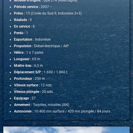
Modèle d’origine:
Type 214 (Allemagne)
Période service :
2007 –
Prévu :
15 (Corée du Sud 9, Indonésie 3+3)
Réalisés :
9
En service :
8
Perdu :
1
Exportation :
Indonésie
Propulsion :
Diésel-électrique / AIP
Hélice :
1 x 7 pales
Longueur :
65 m
Maître-bau :
6,3 m
Déplacement S/P :
1.690 / 1.860 t
Profondeur :
250 m
Vitesse surface :
12 nds
Vitesse plongée :
20 nds
Equipage :
27
Armement :
Torpilles, missiles (AN)
Autonomie :
10.400 mn surface / 420 mn plongée / 84 jours