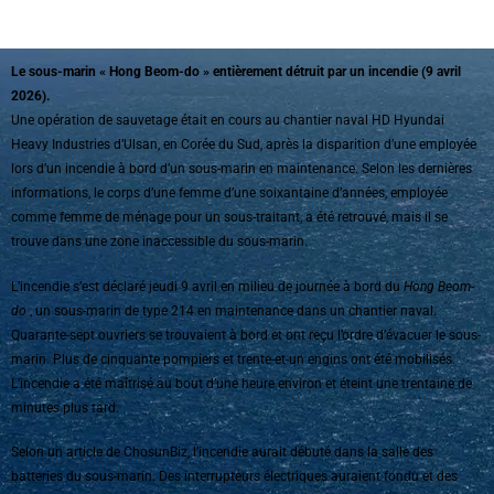
Le sous-marin « Hong Beom-do » entièrement détruit par un incendie (9 avril
2026).
Une opération de sauvetage était en cours au chantier naval HD Hyundai
Heavy Industries d’Ulsan, en Corée du Sud, après la disparition d’une employée
lors d’un incendie à bord d’un sous-marin en maintenance. Selon les dernières
informations, le corps d’une femme d’une soixantaine d’années, employée
comme femme de ménage pour un sous-traitant, a été retrouvé, mais il se
trouve dans une zone inaccessible du sous-marin.
L’incendie s’est déclaré jeudi 9 avril en milieu de journée à bord du
Hong Beom-
do
, un sous-marin de type 214 en maintenance dans un chantier naval.
Quarante-sept ouvriers se trouvaient à bord et ont reçu l’ordre d’évacuer le sous-
marin. Plus de cinquante pompiers et trente-et-un engins ont été mobilisés.
L’incendie a été maîtrisé au bout d’une heure environ et éteint une trentaine de
minutes plus tard.
Selon un article de ChosunBiz, l’incendie aurait débuté dans la salle des
batteries du sous-marin. Des interrupteurs électriques auraient fondu et des