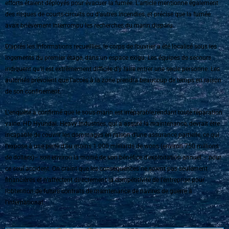
efforts étaient déployés pour évacuer la fumée. L’article mentionne également
des risques de courts-circuits ou d’autres incendies, et précise que la fumée
avait brièvement interrompu les recherches du marin disparu.
D’après les informations recueillies, le corps de l’ouvrier a été localisé sous les
logements du premier étage, dans un espace exigu. Les équipes de secours
indiquent qu’il est extrêmement difficile d’y faire entrer une seule personne. Les
autorités prévoient que l’accès à la zone prendra beaucoup de temps en raison
de son confinement.
L’enquête a confirmé que le sous-marin est irréparable,rendant toute réparation
vaine. HD Hyundai. Heavy Industries, qui a assuré la maintenance, devrait être
incapable de couvrir les dommages en raison d’une assurance partielle, ce qui
l’expose à une perte d’au moins 1 000 milliards de wons (environ 750 millions
de dollars)– soit environ la moitié de son bénéfice d’exploitation annuel – pour
ce seul accident. On craint que les conséquences ne soient pas seulement
financières et n’affectent directement la compétitivité de l’entreprise pour
l’obtention de futurs contrats de maintenance de navires de guerre à
l’international.