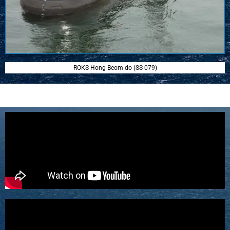
ROKS Hong Beom-do (SS-079)