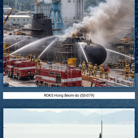
ROKS Hong Beom-do (SS-079)