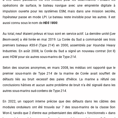
opérations de surface, le bateau navigue avec une empreinte digitale à
impulsion ouverte pour les systèmes ESM, mais dans une mission secrète,
l’opérateur passe en mode LPI. Le bateau reste invisible pour les autres. Il est
aussi connu sous le nom de
HDS 1800
.
Au total, neuf étaient prévus et tous sont en service actif.
La dernière unité (
Lee
Beom-seok
) a été livrée en mai 2019.
La Corée du Sud a commandé ses trois
premiers bateaux
KSS-II
(Type
214
) en 2000, assemblés par Hyundai Heavy
Industries. En août 2008, la Corée du Sud a signé un nouveau contrat (lot II)
avec HDW pour six autres sous-marins de Type
214
.
Selon des sources anonymes, en mars 2008, les médias ont rapporté que le
premier sous-marin de Type
214
de la marine de Corée avait souffert de
défauts liés au bruit excessif des pales d’hélice. La marine a réfuté ces
conclusions hâtives et aucun autre problème de bruit n’a été signalé dans les
autres sous-marins sud-coréens de Type
214
.
En 2022, un rapport interne précise que des défauts dans les câbles des
modules onduleurs ont été trouvés sur 7 des sous-marins de la classe Son
Won-il, tandis que 2 d’entre eux présentaient des défauts « fonctionnels » dans