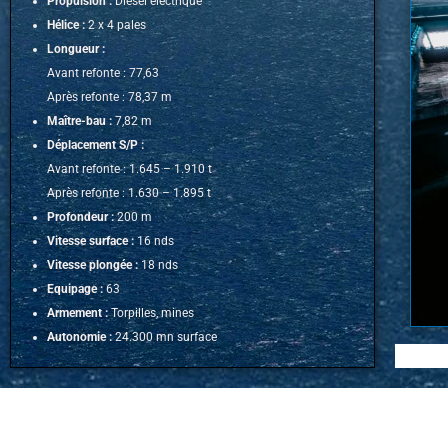
Propulsion :
Diesel électrique
Hélice :
2 x 4 pales
Longueur :
Avant refonte : 77,63
Après refonte : 78,37 m
Maître-bau :
7,82 m
Déplacement S/P :
Avant refonte : 1.645 – 1.910 t
Après refonte : 1.630 – 1.895 t
Profondeur :
200 m
Vitesse surface :
16 nds
Vitesse plongée :
18 nds
Equipage :
63
Armement :
Torpilles, mines
Autonomie :
24.300 mn surface