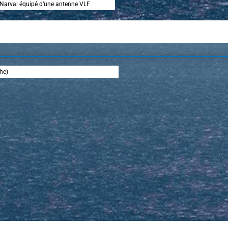
Narval équipé d’une antenne VLF
he)