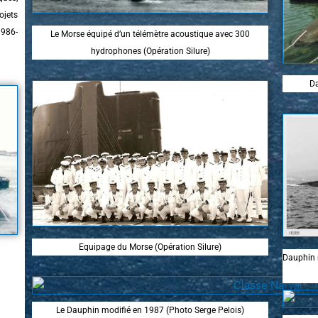
ojets
1986-
Le Morse équipé d’un télémètre acoustique avec 300
hydrophones (Opération Silure)
Da
Equipage du Morse (Opération Silure)
Dauphin 
Le Dauphin modifié en 1987 (Photo Serge Pelois)