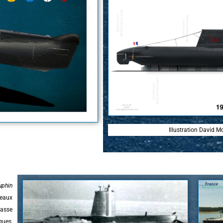
Illustration David 
uphin
veaux
lasse
ques,