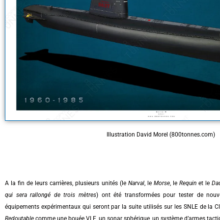
Illustration David Morel (800tonnes.com)
A la fin de leurs carrières, plusieurs unités (le
Narval
, le
Morse
, le
Requin
et le
Da
qui sera rallongé de trois mètres
) ont été transformées pour tester de nou
équipements expérimentaux qui seront par la suite utilisés sur les SNLE de la C
Redoutable
comme une bouée VLF, un sonar sphérique, un système d’armes tacti