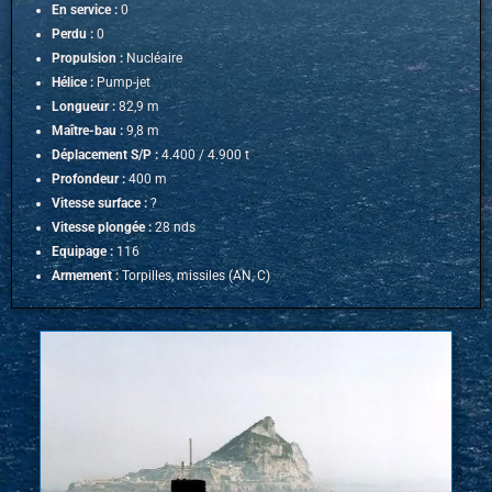
En service :
0
Perdu :
0
Propulsion :
Nucléaire
Hélice :
Pump-jet
Longueur :
82,9 m
Maître-bau :
9,8 m
Déplacement S/P :
4.400 / 4.900 t
Profondeur :
400 m
Vitesse surface :
?
Vitesse plongée :
28 nds
Equipage :
116
Armement :
Torpilles, missiles (AN, C)