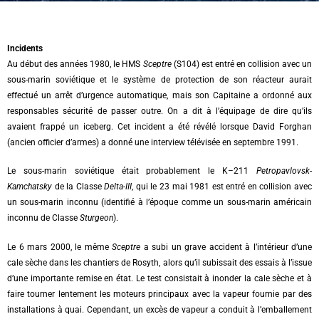
Incidents
Au début des années 1980, le HMS
Sceptre
(S104) est entré en collision avec un
sous-marin soviétique et le système de protection de son réacteur aurait
effectué un arrêt d’urgence automatique, mais son Capitaine a ordonné aux
responsables sécurité de passer outre. On a dit à l’équipage de dire qu’ils
avaient frappé un iceberg. Cet incident a été révélé lorsque David Forghan
(ancien officier d’armes) a donné une interview télévisée en septembre 1991.
Le sous-marin soviétique était probablement le K
–
211
Petropavlovsk-
Kamchatsky
de la Classe
Delta-III
, qui le 23 mai 1981 est entré en collision avec
un sous-marin inconnu (identifié à l’époque comme un sous-marin américain
inconnu de Classe
Sturgeon
).
Le 6 mars 2000, le même
Sceptre
a subi un grave accident à l’intérieur d’une
cale sèche dans les chantiers de Rosyth, alors qu’il subissait des essais à l’issue
d’une importante remise en état. Le test consistait à inonder la cale sèche et à
faire tourner lentement les moteurs principaux avec la vapeur fournie par des
installations à quai. Cependant, un excès de vapeur a conduit à l’emballement