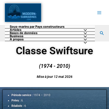
Aller
au
contenu
Sous-marins par Pays constructeurs
Articles
Rec
Bases de données
Business
A propos
Classe Swiftsure
(1974 - 2010)
Mise à jour 12 mai 2026
Période service :
1974 – 2010
Prévu :
6
Réalisés :
6