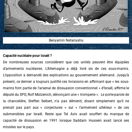
Benyamin Netanyahu
Capacité nucléaire pour Israël ?
De nombreuses sources considèrent que ces unités peuvent être équipées
d’armements nucléaires. L’Allemagne a déjà livré six de ces sous-marins.
L’opposition a demandé des explications au gouvernement allemand. Jusqu’à
présent, ce dernier a toujours justifié ces livraisons en affirmant que « les sous-
marins font partie de l’arsenal de dissuasion conventionnel » d’Israël, affirme le
député du SPD, Rolf Mützenich, dénonçant une « tromperie ». Le porte-parole de
la chancelière, Steffen Seibert, n’a pas démenti, disant simplement qu’il ne
prenait pas part aux « conjectures » sur « l’armement ultérieur » de ces
submersibles par Israël. Reste que Tel Aviv avait souffert du manque de
capacité de dissuasion en 1991 lorsque Saddam Hussein avait lancé ses
missiles sur le pays.