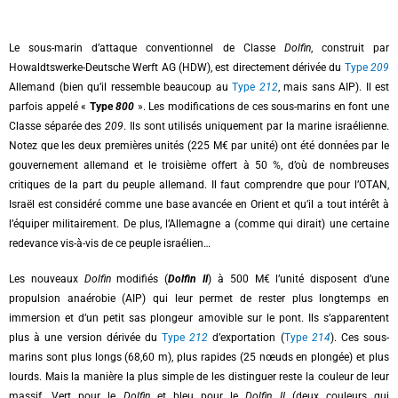
Le sous-marin d’attaque conventionnel de Classe
Dolfin
, construit par
Howaldtswerke-Deutsche Werft AG (HDW), est directement dérivée du
Type
209
Allemand (bien qu’il ressemble beaucoup au
Type
212
, mais sans AIP). Il est
parfois appelé «
Type
800
». Les modifications de ces sous-marins en font une
Classe séparée des
209
. Ils sont utilisés uniquement par la marine israélienne.
Notez que les deux premières unités (225 M€ par unité) ont été données par le
gouvernement allemand et le troisième offert à 50 %, d’où de nombreuses
critiques de la part du peuple allemand. Il faut comprendre que pour l’OTAN,
Israël est considéré comme une base avancée en Orient et qu’il a tout intérêt à
l’équiper militairement. De plus, l’Allemagne a (comme qui dirait) une certaine
redevance vis-à-vis de ce peuple israélien…
Les nouveaux
Dolfin
modifiés (
Dolfin
II
) à 500 M€ l’unité disposent d’une
propulsion anaérobie (AIP) qui leur permet de rester plus longtemps en
immersion et d’un petit sas plongeur amovible sur le pont. Ils s’apparentent
plus à une version dérivée du
Type
212
d’exportation (
Type
214
). Ces sous-
marins sont plus longs (68,60 m), plus rapides (25 nœuds en plongée) et plus
lourds. Mais la manière la plus simple de les distinguer reste la couleur de leur
massif. Vert pour le
Dolfin
et bleu pour le
Dolfin II
(deux couleurs qui