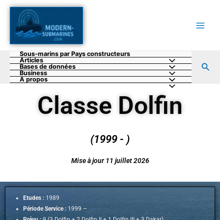
Aller
au
contenu
Sous-marins par Pays constructeurs
Articles
Rec
Bases de données
Business
A propos
Classe Dolfin
(1999 - )
Mise à jour 11 juillet 2026
Etudes :
1989
Période Service :
1999 –
Prévu :
9 (3 Dolfin + 2 Dolfin II + 1 Dolfin III + 3 Dakar)