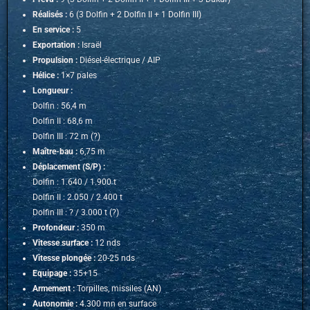
Réalisés :
6 (3 Dolfin + 2 Dolfin II + 1 Dolfin III)
En service :
5
Exportation :
Israël
Propulsion :
Diésel-électrique / AIP
Hélice :
1×7 pales
Longueur :
Dolfin : 56,4 m
Dolfin II : 68,6 m
Dolfin III : 72 m (?)
Maître-bau :
6,75 m
Déplacement (S/P) :
Dolfin : 1.640 / 1.900 t
Dolfin II : 2.050 / 2.400 t
Dolfin III : ? / 3.000 t (?)
Profondeur :
350 m
Vitesse surface :
12 nds
Vitesse plongée :
20-25 nds
Equipage :
35+15
Armement :
Torpilles, missiles (AN)
Autonomie :
4.300 mn en surface