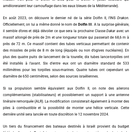
amélioreraient leur camouflage dans les eaux bleues de la Méditerranée).
En août 2023, on découvre le dernier né de la série Dolfin II, l’INS
Drakon
.
Officiellement, on lui a même donné le nom de
Dolfin III
. A la surprise générale,
il semble d’ores et déjà dévoiler ce que sera la prochaine Classe
Dakar
avec un
massif allongé de près de 2m et une longueur totale qui passerait de 68,6 m à
près de 72 m. Ce massif contient des tubes verticaux permettant de contenir
des missiles de près de 8 m de long (équipés ou non d’ogives nucléaires). En
plus des quatre puits de lancement de la tourelle, dix tubes lance-torpilles ont
été installés à l’avant. Six d’entre eux ont un diamètre standard de 533
millimètres pour les torpilles sous-marines. Quatre tubes ont cependant un
diamètre de 650 centimètres, selon des sources israéliennes.
Si sa propulsion semble équivalent aux Dolfin II, on note des ailerons
complémentaires (stabilisateurs) et possiblement un support à une antenne
linéraire remorquée (ALR). La modification consisterait également à monter des
piles à combustible et la possibilité de monter une hélice verticale. Cette
dernière unité sera lancée en toute discrétion le 12 novembre 2024.
Un tiers du financement des bateaux destinés à Israël provient du budget