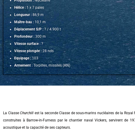
Propulsion :
Nucléaire
Hélice :
1 x 7 pales
Longueur :
86,9 m
Maître-bau :
10,1 m
Déplacement S/P :
? / 4.900 t
Profondeur :
300 m
Vitesse surface :
?
Vitesse plongée :
28 nds
Equipage :
103
Armement :
Torpilles, missiles (AN)
La Classe
Churchill
est la seconde Classe de sous-marins nucléaires de la Royal N
construites à Barrow-in-Furness par le chantier naval Vickers, servirent de 19
acoustique et la capacité de ses capteurs.