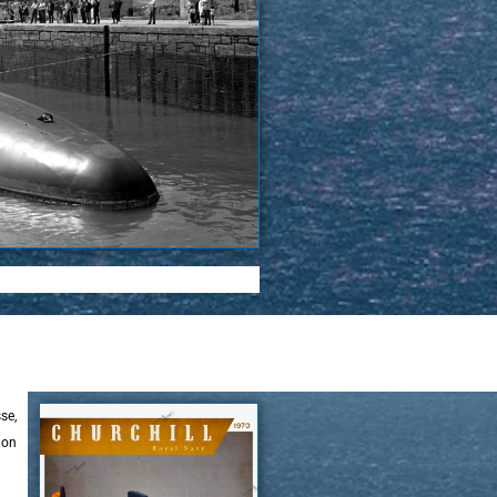
se,
ion