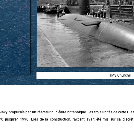
HMS Churchill
avy propulsée par un réacteur nucléaire britannique. Les trois unités de cette Clas
70 jusqu’en 1990. Lors de la construction, l’accent avait été mis sur sa discrét