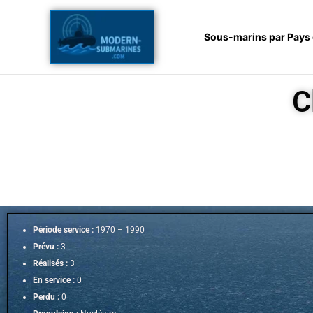
Aller
au
Sous-marins par Pays
contenu
C
Période service :
1970 – 1990
Prévu :
3
Réalisés :
3
En service :
0
Perdu :
0