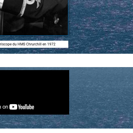
 périscope du HMS Chrurchill en 1972