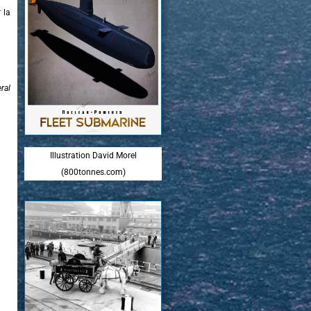
 la
ral
Illustration David Morel
(800tonnes.com)