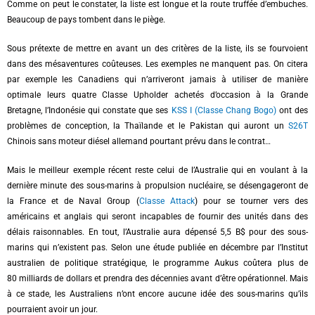
Comme on peut le constater, la liste est longue et la route truffée d’embuches.
Beaucoup de pays tombent dans le piège.
Sous prétexte de mettre en avant un des critères de la liste, ils se fourvoient
dans des mésaventures coûteuses. Les exemples ne manquent pas. On citera
par exemple les Canadiens qui n’arriveront jamais à utiliser de manière
optimale leurs quatre Classe Upholder achetés d’occasion à la Grande
Bretagne, l’Indonésie qui constate que ses
KSS I (Classe Chang Bogo)
ont des
problèmes de conception, la Thaïlande et le Pakistan qui auront un
S26T
Chinois sans moteur diésel allemand pourtant prévu dans le contrat…
Mais le meilleur exemple récent reste celui de l’Australie qui en voulant à la
dernière minute des sous-marins à propulsion nucléaire, se désengageront de
la France et de Naval Group (
Classe Attack
) pour se tourner vers des
américains et anglais qui seront incapables de fournir des unités dans des
délais raisonnables. En tout, l’Australie aura dépensé 5,5 B$ pour des sous-
marins qui n’existent pas. Selon une étude publiée en décembre par l’Institut
australien de politique stratégique, le programme Aukus coûtera plus de
80 milliards de dollars et prendra des décennies avant d’être opérationnel. Mais
à ce stade, les Australiens n’ont encore aucune idée des sous-marins qu’ils
pourraient avoir un jour.