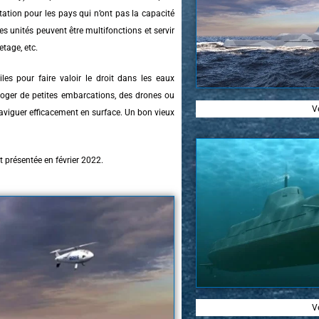
ation pour les pays qui n’ont pas la capacité
s unités peuvent être multifonctions et servir
etage, etc.
iles pour faire valoir le droit dans les eaux
loger de petites embarcations, des drones ou
V
naviguer efficacement en surface. Un bon vieux
t présentée en février 2022.
V