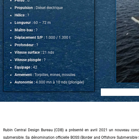
Perdu :
0
Propulsion :
Diésel électrique
Hélice :
?
Longueur :
60 – 72 m
Maître-bau :
?
Déplacement S/P :
1.000 / 1.300 t
Profondeur :
?
Vitesse surface :
21 nds
Vitesse plongée :
?
Equipage :
42
Armement :
Torpilles, mines, missiles
Autonomie :
4.000 mn à 10 nds (plongée)
Rubin Central Design Bureau (CDB) a présenté en avril 2021 un nouveau concep
submersible. Sa dénomination officielle BOSS (Border and Offshore Submersible Se