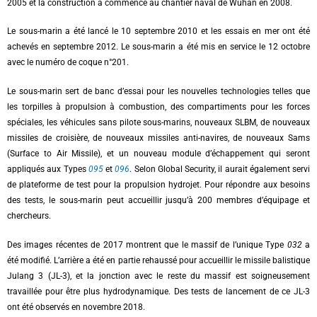
2005 et la construction a commencé au chantier naval de Wuhan en 2008.
Le sous-marin a été lancé le 10 septembre 2010 et les essais en mer ont été
achevés en septembre 2012. Le sous-marin a été mis en service le 12 octobre
avec le numéro de coque n°201.
Le sous-marin sert de banc d’essai pour les nouvelles technologies telles que
les torpilles à propulsion à combustion, des compartiments pour les forces
spéciales, les véhicules sans pilote sous-marins, nouveaux SLBM, de nouveaux
missiles de croisière, de nouveaux missiles anti-navires, de nouveaux Sams
(Surface to Air Missile), et un nouveau module d’échappement qui seront
appliqués aux Types
095
et
096
. Selon Global Security, il aurait également servi
de plateforme de test pour la propulsion hydrojet. Pour répondre aux besoins
des tests, le sous-marin peut accueillir jusqu’à 200 membres d’équipage et
chercheurs.
Des images récentes de 2017 montrent que le massif de l’unique Type
032
a
été modifié. L’arrière a été en partie rehaussé pour accueillir le missile balistique
Julang 3 (JL-3), et la jonction avec le reste du massif est soigneusement
travaillée pour être plus hydrodynamique. Des tests de lancement de ce JL-3
ont été observés en novembre 2018.