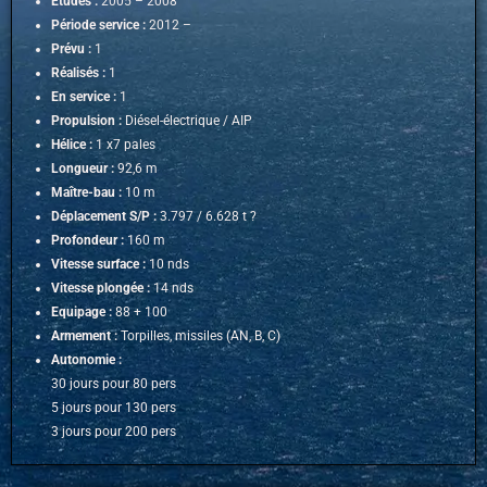
Etudes :
2005 – 2008
Période service :
2012 –
Prévu :
1
Réalisés :
1
En service :
1
Propulsion :
Diésel-électrique / AIP
Hélice :
1 x7 pales
Longueur :
92,6 m
Maître-bau :
10 m
Déplacement S/P :
3.797 / 6.628 t ?
Profondeur :
160 m
Vitesse surface :
10 nds
Vitesse plongée :
14 nds
Equipage :
88 + 100
Armement :
Torpilles, missiles (AN, B, C)
Autonomie :
30 jours pour 80 pers
5 jours pour 130 pers
3 jours pour 200 pers